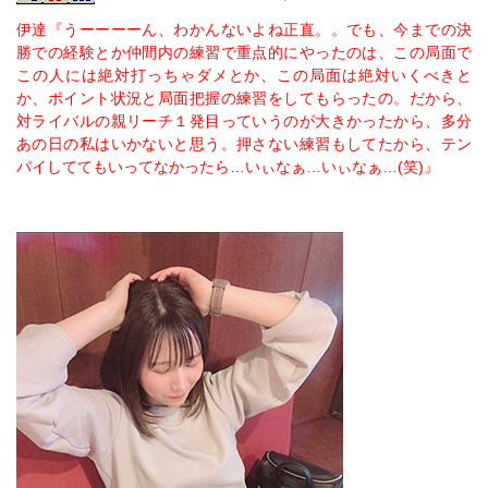
伊達『うーーーーん、わかんないよね正直。。でも、今までの決
勝での経験とか仲間内の練習で重点的にやったのは、この局面で
この人には絶対打っちゃダメとか、この局面は絶対いくべきと
か、ポイント状況と局面把握の練習をしてもらったの。だから、
対ライバルの親リーチ１発目っていうのが大きかったから、多分
あの日の私はいかないと思う。押さない練習もしてたから、テン
パイしててもいってなかったら…いぃなぁ…いぃなぁ…(笑)』