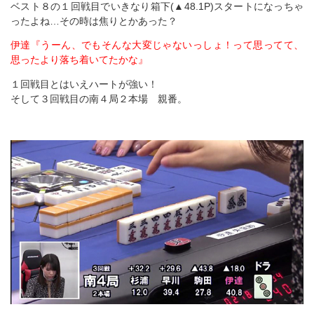
ベスト８の１回戦目でいきなり箱下(▲48.1P)スタートになっちゃ
ったよね…その時は焦りとかあった？
伊達『うーん、でもそんな大変じゃないっしょ！って思ってて、
思ったより落ち着いてたかな』
１回戦目とはいえハートが強い！
そして３回戦目の南４局２本場 親番。