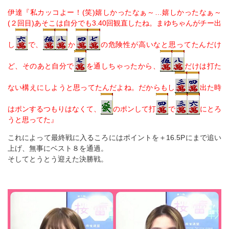
伊達『私カッコよー！(笑)嬉しかったなぁ～…嬉しかったなぁ～
(２回目)あそこは自分でも3.40回観直したね。まゆちゃんがチー出
し
で、
か
の危険性が高いなと思ってたんだけ
ど、そのあと自分で
を通しちゃったから、
だけは打た
ない構えにしようと思ってたんだよね。だからもし
出た時
はポンするつもりはなくて、
のポンして打
で
にとろ
うと思ってた』
これによって最終戦に入るころにはポイントを＋16.5Pにまで追い
上げ、無事にベスト８を通過。
そしてとうとう迎えた決勝戦。