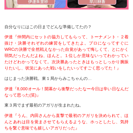
自分なりにはこの日までどんな準備してたの？
伊達『仲間内にセットの協力してもらって、トーナメント・２着
抜け・決勝それぞれの練習をしてきたよ。プロになってすぐに
WRCの決勝で全然戦えなかった自覚があって悔しくて、とにかく
弱気だったんだよね、ほんと。１位しか意味ないってわかってい
たけどわかってなくて。次決勝あったときはもっとしっかり腕振
りたいし、状況にあった戦いをしたいってすごく思ってた！』
はじまった決勝戦。東１局からみこちゃんの…
伊達『8,000オール！開幕から衝撃だったなー今日は辛い日なんだ
なって思った(笑)』
東３局でまず最初のアガリが生まれたね。
伊達『うん、内田さんから直撃で最初のアガリを決められて、ほ
んとあれは目を覚まさせてもらえるような、ホっとしたし、気持
ちを繋ぐ意味でも嬉しいアガリだった』