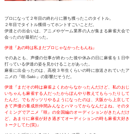
プロになって２年目の終わりに勝ち獲ったこのタイトル。
２年目でタイトル獲得ってホントすごいことだ。
伊達との出会いは、アニメやゲーム業界の人が集まる麻雀大会で
会ったのが最初だった。
伊達『あの時は私まだプロじゃなかったもんね』
そのあとも、声優の仕事が終わった後や休みの日に麻雀を１日中
打っている伊達の姿を見かけることがあった。
麻雀に出会ったのは、高校３年生くらいの時に放送されていたア
ニメの『咲‐Saki‐』の影響だそうだ。
伊達『まだその時は麻雀よくわからなかったんだけど、私のおじ
いちゃんも麻雀する人だったからぼんやり教えてもらったりして
たんだ。でもガッツリやるようになったのは、大阪から上京して
きて声優の養成所仲間みんなとハマってからなんだよね。そのタ
イミングでアニメ『咲』の全国編のオーディションがきたんだけ
ど、あまりに麻雀が好き過ぎてオーディションの時も麻雀大好き
トークしてた(笑)』