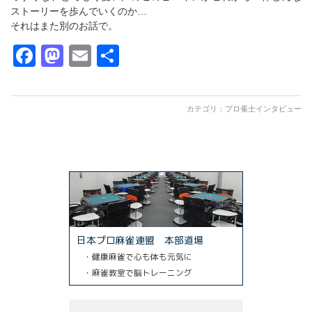
ストーリーを歩んでいくのか…
それはまた別のお話で。
Facebook
Mastodon
Email
共
有
カテゴリ：
プロ雀士インタビュー
日本プロ麻雀連盟 本部道場
・健康麻雀で心も体も元気に
・麻雀教室で脳トレーニング