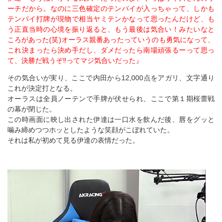
ーチだから。なのに三色確定のテンパイが入っちゃって、しかも
テンパイ打牌が現物で相当ヤミテンかなって思ったんだけど、も
う正直当時の心境を振り返ると、もう最後は気合い！みたいなと
ころがあった(笑)オーラス親番あったっていうのも勇気になって、
これ決まったら決め手だし、ダメだったら南場頑張るーって思っ
て、決勝だ戦うぞ‼ってマジ気合いだった』
その気合いが実り、ここで内田から12,000点をアガリ、文字通り
これが決定打となる。
オーラスは全員ノーテンで手牌が伏せられ、ここで第１期桜蕾戦
の幕が閉じた。
この時画面に映し出された伊達は一口水を飲んだ後、唇をグッと
噛み締めつつホッとしたような笑顔がこぼれていた。
それは私が初めて見る伊達の表情だった。