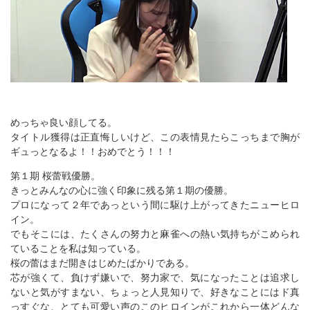
めっちゃ良い顔してる。
タイトル獲得は正直悔しいけど、この表情見たらこっちまで胸が
ギュっとなるよ！！おめでとう！！！
第１期 桜蕾戦優勝。
きっとみんなの心に強く印象に残る第１期の優勝。
プロになって２年であっという間に駆け上がってきたニューヒロ
イン。
でもそこには、たくさんの努力と麻雀への熱い気持ちがこめられ
ていることを私は知っている。
桜の蕾はまだ開きはじめたばかりである。
芯が強くて、負けず嫌いで、努力家で、気になったことは追求し
ないと気がすまない、ちょっと人見知りで、好きなことにはド真
っすぐな、とても可愛い声のこのヒロインがこれから一体どんな