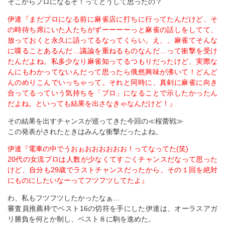
そこからプロになるぞ！ってどうして思ったの？
伊達『まだプロになる前に麻雀店に打ちに行ってたんだけど、そ
の時待ち席にいた人たちがずーーーーっと麻雀の話しをしてて、
放っておくと永久に語ってるなってくらい。え、、麻雀てそんな
に喋ることあるんだ…議論を重ねるものなんだ…って衝撃を受け
たんだよね。私多少なり麻雀知ってるつもりだったけど、実際な
んにもわかってないんだって思ったら俄然興味が沸いて！どんど
んのめりこんでいっちゃって。それと同時に、真剣に麻雀に向き
合ってるっていう気持ちを「プロ」になることで示したかったん
だよね。といっても結果を出さなきゃなんだけど！』
その結果を出すチャンスが巡ってきた今回の≪桜蕾戦≫
この発表がされたときはみんな衝撃だったよね。
伊達『電車の中でうおぉおおおおおお！ってなってた(笑)
20代の女流プロは人数が少なくてすごくチャンスだなって思った
けど、自分も29歳でラストチャンスだったから、その１回を絶対
にものにしたいなーってフツフツしてたよ』
わ、私もフツフツしたかったなぁ…
審査員推薦枠でベスト16の切符を手にした伊達は、オーラスアガ
リ勝負を何とか制し、ベスト８に駒を進めた。