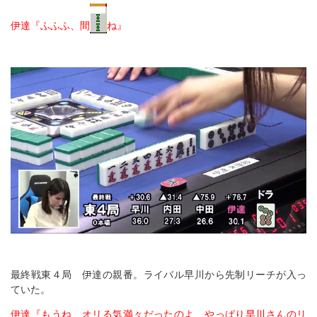
伊達『ふふふ、間
ね』
最終戦東４局 伊達の親番。ライバル早川から先制リーチが入っ
ていた。
伊達『もうね、オリる気満々だったのよ、やっぱり早川さんのリ