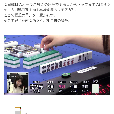
２回戦目のオーラス怒涛の連荘で３着目からトップまでのぼりつ
め、３回戦目東１局１本場跳満のツモアガリ。
ここで僅差の早川を一度かわす。
そこで迎えた南２局ライバル早川の親番。