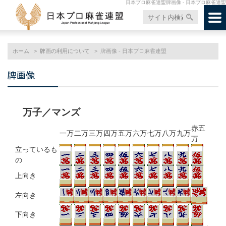
日本プロ麻雀連盟牌画像 - 日本プロ麻雀連盟
ホーム
牌画の利用について
牌画像 - 日本プロ麻雀連盟
牌画像
万子／マンズ
赤五
一万
二万
三万
四万
五万
六万
七万
八万
九万
万
立っているも
の
上向き
左向き
下向き