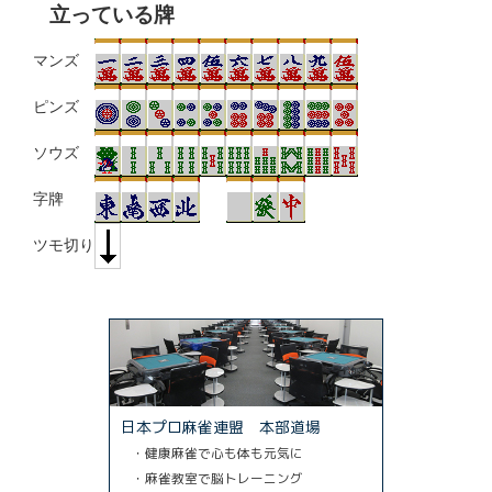
立っている牌
マンズ
ピンズ
ソウズ
字牌
ツモ切り
日本プロ麻雀連盟 本部道場
・健康麻雀で心も体も元気に
・麻雀教室で脳トレーニング