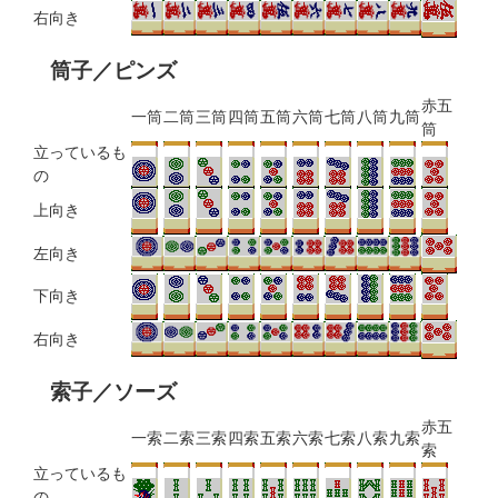
右向き
筒子／ピンズ
赤五
一筒
二筒
三筒
四筒
五筒
六筒
七筒
八筒
九筒
筒
立っているも
の
上向き
左向き
下向き
右向き
索子／ソーズ
赤五
一索
二索
三索
四索
五索
六索
七索
八索
九索
索
立っているも
の