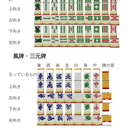
上向き
左向き
下向き
右向き
風牌・三元牌
東
西
南
北
白
発
中
牌の背
立っているもの
上向き
左向き
下向き
右向き