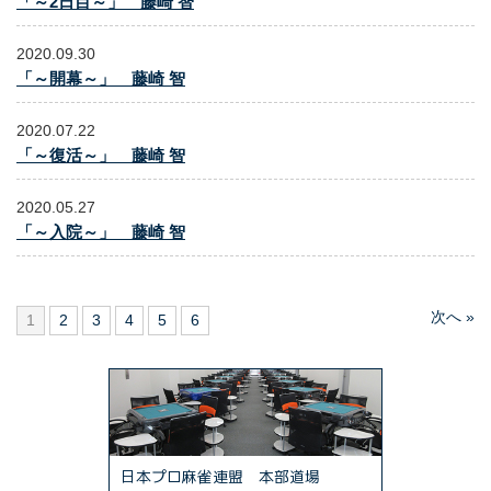
「～2日目～」 藤崎 智
2020.09.30
「～開幕～」 藤崎 智
2020.07.22
「～復活～」 藤崎 智
2020.05.27
「～入院～」 藤崎 智
次へ »
1
2
3
4
5
6
日本プロ麻雀連盟 本部道場