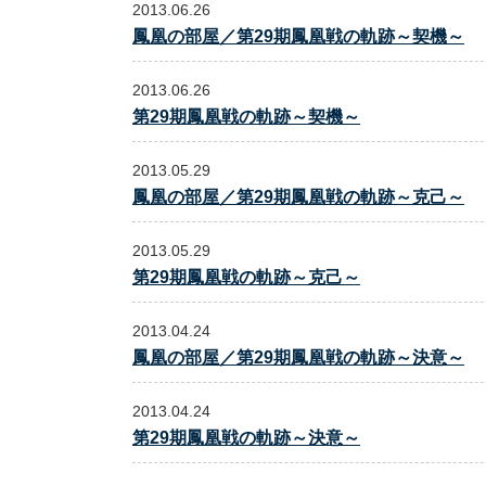
2013.06.26
鳳凰の部屋／第29期鳳凰戦の軌跡～契機～
2013.06.26
第29期鳳凰戦の軌跡～契機～
2013.05.29
鳳凰の部屋／第29期鳳凰戦の軌跡～克己～
2013.05.29
第29期鳳凰戦の軌跡～克己～
2013.04.24
鳳凰の部屋／第29期鳳凰戦の軌跡～決意～
2013.04.24
第29期鳳凰戦の軌跡～決意～