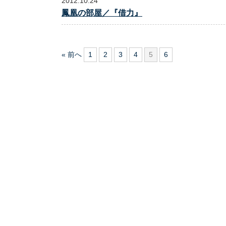
2012.10.24
鳳凰の部屋／『借力』
« 前へ
1
2
3
4
5
6