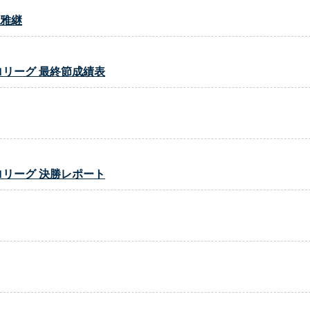
 雅継
ロリーグ 最終節成績表
ロリーグ 決勝レポート