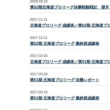
2018.03.22
第52期北海道プロリーグ決勝戦観戦記 望月
2017.12.11
北海道プロリーグ 成績表／第52期 北海道プ
2017.12.11
第52期 北海道プロリーグ 最終節成績表
2017.03.24
北海道プロリーグ 成績表／第51期 北海道プ
2017.03.24
第51期 北海道プロリーグ 決勝レポート
2017.03.15
第51期 北海道プロリーグ 最終節成績表