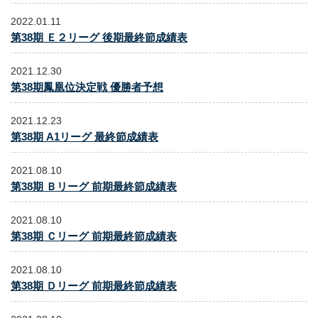
2022.01.11
第38期 Ｅ２リーグ 後期最終節成績表
2021.12.30
第38期鳳凰位決定戦 優勝者予想
2021.12.23
第38期 A1リーグ 最終節成績表
2021.08.10
第38期 Ｂリーグ 前期最終節成績表
2021.08.10
第38期 Ｃリーグ 前期最終節成績表
2021.08.10
第38期 Ｄリーグ 前期最終節成績表