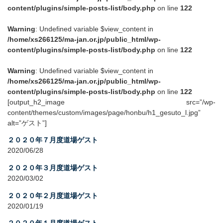
content/plugins/simple-posts-list/body.php
on line
122
Warning
: Undefined variable $view_content in
/home/xs266125/ma-jan.or.jp/public_html/wp-
content/plugins/simple-posts-list/body.php
on line
122
Warning
: Undefined variable $view_content in
/home/xs266125/ma-jan.or.jp/public_html/wp-
content/plugins/simple-posts-list/body.php
on line
122
[output_h2_image src=”/wp-
content/themes/custom/images/page/honbu/h1_gesuto_l.jpg”
alt=”ゲスト”]
２０２０年７月度道場ゲスト
2020/06/28
２０２０年３月度道場ゲスト
2020/03/02
２０２０年２月度道場ゲスト
2020/01/19