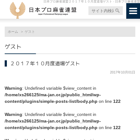
日本プロ麻雀連盟２０１７年１０月度道場ゲスト - 日本プロ麻雀連盟
ホーム
ゲスト
ゲスト
２０１７年１０月度道場ゲスト
2017年10月01日
Warning
: Undefined variable $view_content in
/home/xs266125/ma-jan.or.jp/public_html/wp-
content/plugins/simple-posts-list/body.php
on line
122
Warning
: Undefined variable $view_content in
/home/xs266125/ma-jan.or.jp/public_html/wp-
content/plugins/simple-posts-list/body.php
on line
122