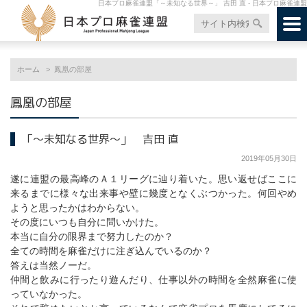
日本プロ麻雀連盟「～未知なる世界～」 吉田 直 - 日本プロ麻雀連盟
ホーム
鳳凰の部屋
鳳凰の部屋
「～未知なる世界～」 吉田 直
2019年05月30日
遂に連盟の最高峰のＡ１リーグに辿り着いた。思い返せばここに
来るまでに様々な出来事や壁に幾度となくぶつかった。何回やめ
ようと思ったかはわからない。
その度にいつも自分に問いかけた。
本当に自分の限界まで努力したのか？
全ての時間を麻雀だけに注ぎ込んでいるのか？
答えは当然ノーだ。
仲間と飲みに行ったり遊んだり、仕事以外の時間を全然麻雀に使
っていなかった。