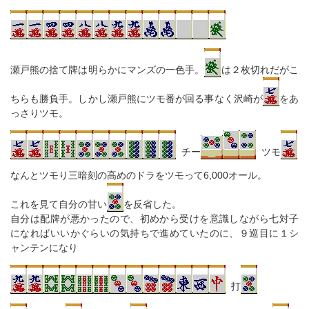
瀬戸熊の捨て牌は明らかにマンズの一色手。
は２枚切れだがこ
ちらも勝負手。しかし瀬戸熊にツモ番が回る事なく沢崎が
をあ
っさりツモ。
チー
ツモ
なんとツモり三暗刻の高めのドラをツモって6,000オール。
これを見て自分の甘い
を反省した。
自分は配牌が悪かったので、初めから受けを意識しながら七対子
になればいいかぐらいの気持ちで進めていたのに、９巡目に１シ
ャンテンになり
打