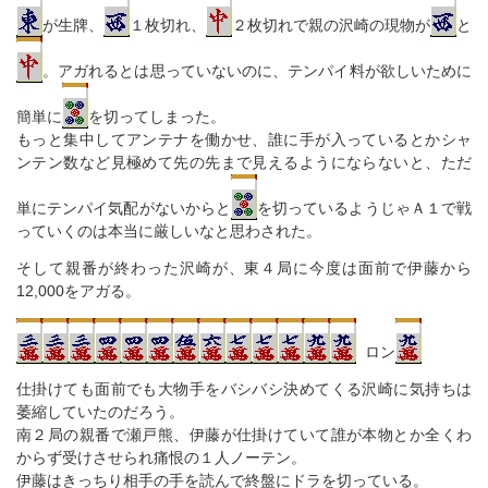
が生牌、
１枚切れ、
２枚切れで親の沢崎の現物が
と
。アガれるとは思っていないのに、テンパイ料が欲しいために
簡単に
を切ってしまった。
もっと集中してアンテナを働かせ、誰に手が入っているとかシャ
ンテン数など見極めて先の先まで見えるようにならないと、ただ
単にテンパイ気配がないからと
を切っているようじゃＡ１で戦
っていくのは本当に厳しいなと思わされた。
そして親番が終わった沢崎が、東４局に今度は面前で伊藤から
12,000をアガる。
ロン
仕掛けても面前でも大物手をバシバシ決めてくる沢崎に気持ちは
萎縮していたのだろう。
南２局の親番で瀬戸熊、伊藤が仕掛けていて誰が本物とか全くわ
からず受けさせられ痛恨の１人ノーテン。
伊藤はきっちり相手の手を読んで終盤にドラを切っている。