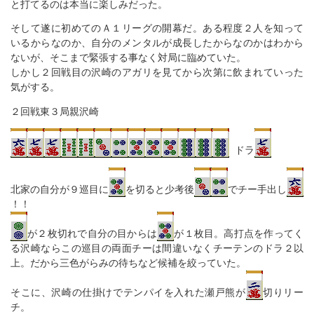
と打てるのは本当に楽しみだった。
そして遂に初めてのＡ１リーグの開幕だ。ある程度２人を知って
いるからなのか、自分のメンタルが成長したからなのかはわから
ないが、そこまで緊張する事なく対局に臨めていた。
しかし２回戦目の沢崎のアガリを見てから次第に飲まれていった
気がする。
２回戦東３局親沢崎
ドラ
北家の自分が９巡目に
を切ると少考後
でチー手出し
！！
が２枚切れで自分の目からは
が１枚目。高打点を作ってく
る沢崎ならこの巡目の両面チーは間違いなくチーテンのドラ２以
上。だから三色がらみの待ちなど候補を絞っていた。
そこに、沢崎の仕掛けでテンパイを入れた瀬戸熊が
切りリー
チ。