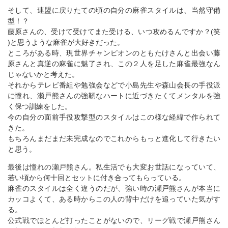
そして、連盟に戻りたての頃の自分の麻雀スタイルは、当然守備
型！？
藤原さんの、受けて受けてまた受ける、いつ攻めるんですか？(笑
)と思うような麻雀が大好きだった。
ところがある時、現世界チャンピオンのともたけさんと出会い藤
原さんと真逆の麻雀に魅了され、この２人を足した麻雀最強なん
じゃないかと考えた。
それからテレビ番組や勉強会などで小島先生や森山会長の手役派
に憧れ、瀬戸熊さんの強靭なハートに近づきたくてメンタルを強
く保つ訓練をした。
今の自分の面前手役攻撃型のスタイルはこの様な経緯で作られて
きた。
もちろんまだまだ未完成なのでこれからもっと進化して行きたい
と思う。
最後は憧れの瀬戸熊さん。私生活でも大変お世話になっていて、
若い頃から何十回とセットに付き合ってもらっている。
麻雀のスタイルは全く違うのだが、強い時の瀬戸熊さんが本当に
カッコよくて、ある時からこの人の背中だけを追っていた気がす
る。
公式戦でほとんど打ったことがないので、リーグ戦で瀬戸熊さん