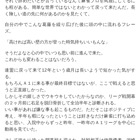
それで辞めたいとか言っているなんて麻雀プロを馬鹿にしてるに
も程がある。簡単な世界ではないとわかって戻って来たんだ。長
く険しい道の先に何があるのかを見たくて。
自分の中でこんな葛藤を繰り広げた後に頭の中に流れるフレー
ズ。
「高ければ高い壁の方が登った時気持ちいいもんな」
そうだよなと心の中でいつも思い前に進んで来た。
これからも変わることはないだろう。
連盟に戻って来て12年という歳月は長いようで短かった気がす
る。
もちろんＡ１に来る事が最終目標ではないが、ここで戦えると思
うと正直嬉しかった。
しかしその嬉しさでウキウキしていたからなのか、リーグ戦開幕
の２ヶ月前に右足を脱臼骨折して全治半年と診断される。
いい事があれば嫌な事も起こるものだ。ただそこはポジティブに
考え、半年も暇になったということは好きなだけ麻雀に打ち込め
ると思い、入院中からずっと昨年、一昨年のＡ１リーグを中心に
動画を見ていた。