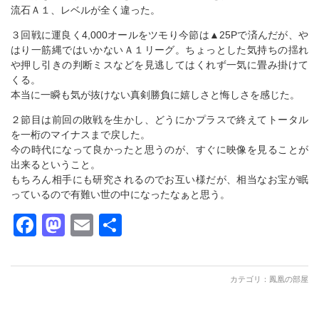
流石Ａ１、レベルが全く違った。
３回戦に運良く4,000オールをツモり今節は▲25Pで済んだが、や
はり一筋縄ではいかないＡ１リーグ。ちょっとした気持ちの揺れ
や押し引きの判断ミスなどを見逃してはくれず一気に畳み掛けて
くる。
本当に一瞬も気が抜けない真剣勝負に嬉しさと悔しさを感じた。
２節目は前回の敗戦を生かし、どうにかプラスで終えてトータル
を一桁のマイナスまで戻した。
今の時代になって良かったと思うのが、すぐに映像を見ることが
出来るということ。
もちろん相手にも研究されるのでお互い様だが、相当なお宝が眠
っているので有難い世の中になったなぁと思う。
Facebook
Mastodon
Email
共
有
カテゴリ：
鳳凰の部屋