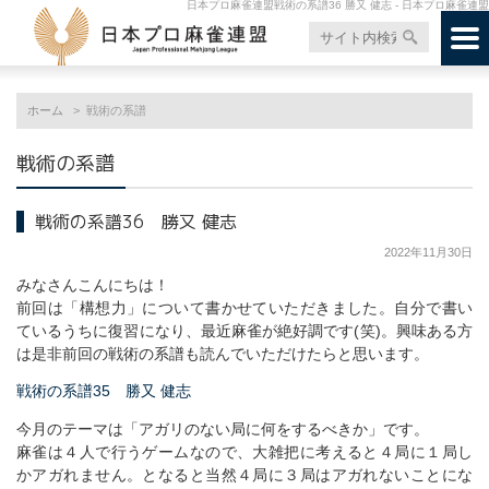
日本プロ麻雀連盟戦術の系譜36 勝又 健志 - 日本プロ麻雀連盟
ホーム
戦術の系譜
戦術の系譜
戦術の系譜36 勝又 健志
2022年11月30日
みなさんこんにちは！
前回は「構想力」について書かせていただきました。自分で書い
ているうちに復習になり、最近麻雀が絶好調です(笑)。興味ある方
は是非前回の戦術の系譜も読んでいただけたらと思います。
戦術の系譜35 勝又 健志
今月のテーマは「アガリのない局に何をするべきか」です。
麻雀は４人で行うゲームなので、大雑把に考えると４局に１局し
かアガれません。となると当然４局に３局はアガれないことにな