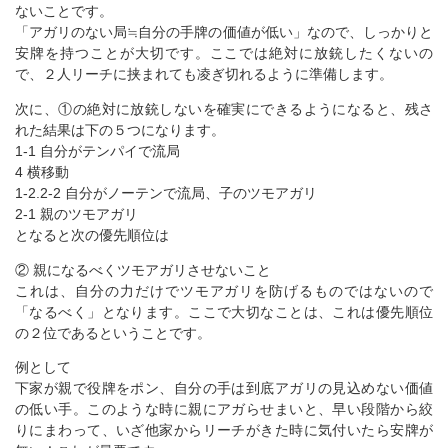
ないことです。
「アガリのない局≒自分の手牌の価値が低い」なので、しっかりと
安牌を持つことが大切です。ここでは絶対に放銃したくないの
で、２人リーチに挟まれても凌ぎ切れるように準備します。
次に、①の絶対に放銃しないを確実にできるようになると、残さ
れた結果は下の５つになります。
1-1 自分がテンパイで流局
4 横移動
1-2.2-2 自分がノーテンで流局、子のツモアガリ
2-1 親のツモアガリ
となると次の優先順位は
② 親になるべくツモアガリさせないこと
これは、自分の力だけでツモアガリを防げるものではないので
「なるべく」となります。ここで大切なことは、これは優先順位
の２位であるということです。
例として
下家が親で役牌をポン、自分の手は到底アガリの見込めない価値
の低い手。このような時に親にアガらせまいと、早い段階から絞
りにまわって、いざ他家からリーチがきた時に気付いたら安牌が