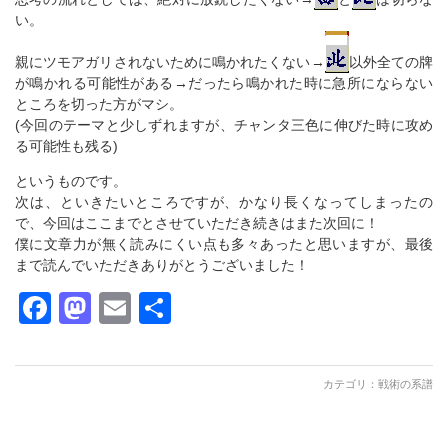
い。
親にツモアガリされないために鳴かれたくない→
以外全ての牌
が鳴かれる可能性がある→だったら鳴かれた時に急所にならない
ところを切った方がマシ。
(今回のテーマと少しずれますが、チャンタ三色に伸びた時に攻め
る可能性も残る)
というものです。
次は、といきたいところですが、かなり長くなってしまったの
で、今回はここまでとさせていただき続きはまた次回に！
僕に文章力が無く読みにくい点も多々あったと思いますが、最後
まで読んでいただきありがとうございました！
Facebook
Mastodon
Email
共
有
カテゴリ：
戦術の系譜