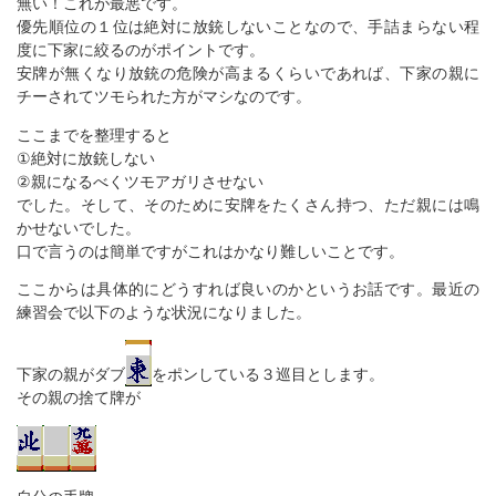
無い！これが最悪です。
優先順位の１位は絶対に放銃しないことなので、手詰まらない程
度に下家に絞るのがポイントです。
安牌が無くなり放銃の危険が高まるくらいであれば、下家の親に
チーされてツモられた方がマシなのです。
ここまでを整理すると
①絶対に放銃しない
②親になるべくツモアガリさせない
でした。そして、そのために安牌をたくさん持つ、ただ親には鳴
かせないでした。
口で言うのは簡単ですがこれはかなり難しいことです。
ここからは具体的にどうすれば良いのかというお話です。最近の
練習会で以下のような状況になりました。
下家の親がダブ
をポンしている３巡目とします。
その親の捨て牌が