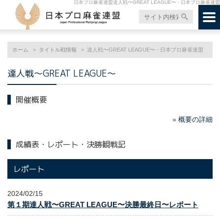
日本プロ麻雀連盟達人戦〜GREAT LEAGUE〜 - 日本プロ麻雀連盟
ホーム
タイトル戦情報
達人戦〜GREAT LEAGUE〜 - 日本プロ麻雀連盟
達人戦〜GREAT LEAGUE〜
開催概要
»
概要の詳細
成績表・レポート・決勝観戦記
レポート
2024/02/15
第１期達人戦〜GREAT LEAGUE〜決勝最終日〜レポート