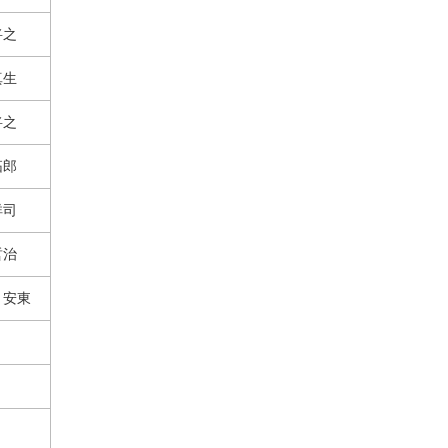
将之
真生
将之
拓郎
祥司
哲治
 安東