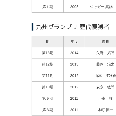
第１期
2005
ジャガー 真鍋
九州グランプリ 歴代優勝者
期
年度
優勝
第13期
2014
矢野 拓郎
第12期
2013
藤岡 治之
第11期
2012
山本 江利
第10期
2012
安永 敏郎
第９期
2011
小車 祥
第８期
2011
水町 慎一