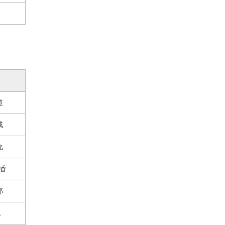
道
成
允
香
郎
也