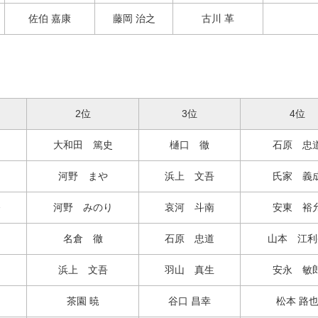
佐伯 嘉康
藤岡 治之
古川 革
2位
3位
4位
大和田 篤史
樋口 徹
石原 忠
河野 まや
浜上 文吾
氏家 義
香
河野 みのり
哀河 斗南
安東 裕
名倉 徹
石原 忠道
山本 江利
浜上 文吾
羽山 真生
安永 敏
茶園 暁
谷口 昌幸
松本 路