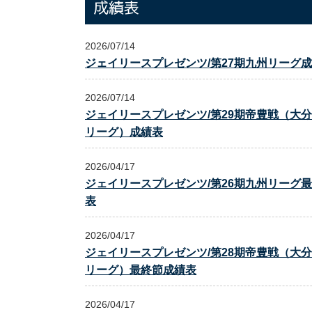
成績表
2026/07/14
ジェイリースプレゼンツ/第27期九州リーグ
2026/07/14
ジェイリースプレゼンツ/第29期帝豊戦（大
リーグ）成績表
2026/04/17
ジェイリースプレゼンツ/第26期九州リーグ
表
2026/04/17
ジェイリースプレゼンツ/第28期帝豊戦（大
リーグ）最終節成績表
2026/04/17