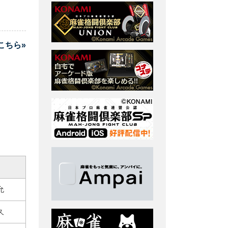
こちら»
允
久