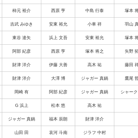
柿元 裕介
西原 亨
中島 行泰
塚本 
吉武 みゆき
安東 裕允
小車 祥
羽山 
東谷 達矢
浜上 文吾
安東 裕允
塚本 
阿部 紀彦
西原 亨
塚本 将之
矢野 
財津 洋介
伊藤 大善
高木 祐
藤田 
財津 洋介
大澤 博
ジャガー 真鍋
鷹尾 
岡崎 有
阿部 紀彦
ジャガー 真鍋
シャーク
G 浜上
松本 悠
高木 祐
ジャガー 真鍋
福本 辰朗
財津 洋介
山田 田
哀河 斗南
ジラフ 中村