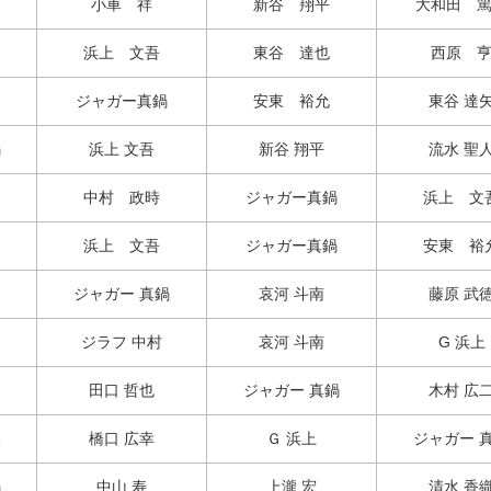
小車 祥
新谷 翔平
大和田 
浜上 文吾
東谷 達也
西原 
ジャガー真鍋
安東 裕允
東谷 達
鍋
浜上 文吾
新谷 翔平
流水 聖
中村 政時
ジャガー真鍋
浜上 文
浜上 文吾
ジャガー真鍋
安東 裕
ジャガー 真鍋
哀河 斗南
藤原 武
ジラフ 中村
哀河 斗南
G 浜上
田口 哲也
ジャガー 真鍋
木村 広
東
橋口 広幸
Ｇ 浜上
ジャガー 
鍋
中山 寿
上瀧 宏
清水 香