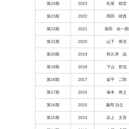
第24期
2023
松尾 樹宏
第23期
2022
岡田 雄貴
第22期
2021
柴田 祐一朗
第21期
2020
山下 将浩
第20期
2019
和久津 晶
第19期
2018
下山 哲也
第18期
2017
坂平 二郎
第17期
2016
塚本 将之
第16期
2015
藤岡 治之
第15期
2014
浜上 文吾