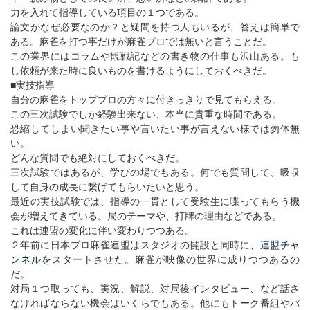
力を入れて指導している項目の１つである。
論文がなぜ必要なのか？と疑問を持つ人もいるが、答えは簡単で
ある。麻雀を打つ事だけが麻雀プロでは無いと言うことだ。
この業界にはコラムや観戦記などの書き物の仕事も沢山ある。も
し依頼が来た時に良いものを書けるようにしておくべきだ。
■実技指導
自分の麻雀をトッププロの方々に付きっきりで見てもらえる。
この三次試験でしか経験出来ない、本当に貴重な時間である。
恐縮してしまい聞きたい事や言いたい事が言えない様では勿体無
い。
どんな質問でも絶対にしておくべきだ。
三次試験ではあるが、学びの場でもある。何でも質問して、吸収
して自身の成長に繋げてもらいたいと思う。
最近の実技試験では、指導の一貫として受験生に喋ってもらう機
会が増えてきている。局のテーマや、打牌の理由などである。
これは連盟の変化に伴い変わりつつある。
２年前に日本プロ麻雀連盟はスタジオの開設と同時に、
連盟チャ
ンネル
をスタートさせた。麻雀が映像の世界に成りつつあるの
だ。
対局１つ取っても、実況、解説、対局後インタビュー、など話さ
なければならない機会はいくらでもある。他にもトーク番組やバ