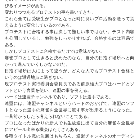
びるイメージがある。
変わりつつあるプロテストの事を書いてきた。
これら全ては受験生がプロとなった時に良いプロ活動を送って貰
えるように変化しているのである。
プロテストに合格する事は決して難しい事ではない。テスト内容
も公開しているし、勉強をしっかりすれば、合格するのは容易で
ある。
しかしプロテストに合格するだけでは意味がない。
麻雀プロとして生きると決めたのなら、自分の目指す場所へと向
かって進んでいくしかないのだ。
目指す場所は人によって違うが、どんな人でもプロテスト合格と
いうのは通過地点に過ぎない。
現プロテスト実行委員会委員長である前原雄大プロはハードとソ
フトという言葉を使い、連盟の事を例える。
ハードは連盟チャンネルであり、ソフトは選手である。
連盟には、連盟チャンネルというハードのおかげで、連盟のソフ
トとなった選手の麻雀を全世界に流す事が出来るようになった。
一昔前からしたら考えられないことである。
プロになったばかりの新人でも生放送に出て自分の麻雀を全世界
にアピール出来る機会はたくさんある。
各種タイトル戦の決勝はもちろん、連盟チャンネルのオーディシ