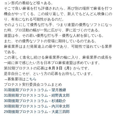
ョン形式の番組など様々ある。
そこで良い麻雀を打ち評価されたら、再び別の場所で麻雀を打つ
機会がやってくる。この繰り返しで、新人でもどんどん映像にの
り、有名になれる可能性があるのだ。
そのようにして優秀な打ち手、つまり連盟の優秀なソフトになっ
た時、プロ活動の幅が一気に広がり、夢に近づくのである。
連盟は今、その若い優秀な打ち手・優秀な人材を探している。
また、その優秀なソフトの登場に期待しているのである。
麻雀業界はまだ発展途上の最中であり、可能性で溢れている業界
である。
この著しく進化し続ける麻雀業界の輪に入り、麻雀業界の成長を
一緒に体で感じたい方を日本プロ麻雀連盟は求めています。
第32期プロテストの応募は
８月３日（月）
からです。
是非自分こそが、という方の応募をお待ちしています。
→募集要項は
こちら
プロテスト実行委員会コラムまとめ
31期後期プロテストコラム－望月雅継
31期前期プロテストコラム－紺野真太郎
30期後期プロテストコラム－杉浦勘介
30期前期プロテストコラム－内川幸太郎
29期後期プロテストコラム－大庭三四郎