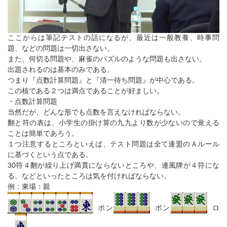
ここからは筆記テストの話になるが、最近は一般教養、時事問
題、などの問題は一切出さない。
また、何切る問題や、麻雀のパズルのような問題も出さない。
出題されるのは基本のみである。
つまり『点数計算問題』と『清一待ち問題』が中心である。
この核である２つは満点であることが好ましい。
・点数計算問題
当然だが、どんな形でも点数を言えなければならない。
翻と符の表は、小学生の掛け算の九九より数が少ないので覚える
ことは簡単であろう。
１つ注意するところといえば、テスト問題は全て連盟のＡルール
に基づくという点である。
30符４翻が繰り上げ満貫にならないところや、連風牌が４符にな
る、などといったところは気を付ければならない。
例：東場：親
ポン
ポン
ロ