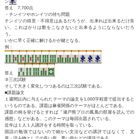
ン
答え 7,700点
・チンイツやホンイツの待ち問題
チンイツの得意・不得意はあるだろうが、出来れば出来るだけ良
い。こればかりは数をこなさないと出来るようにならないだろ
う。
いかに早く正確に解けるかが鍵となる。
例：
答え
③三次試験
そして大きく変化しつつあるのは三次試験である。
■課題論文
１週間以内に与えられたテーマの論文を1,000字程度で提出すると
いうものである。課題は麻雀関係のテーマがほとんどである。
課題の例を挙げるとすれば『瀬戸熊プロの鳳凰の部屋を読んでの
感想』などがある。このテーマは毎回出題されている。
近年は１人１人講評をする時間を取っている。
国語の勉強ではないので細かい文法などの講評ではなくて、文
章・読み物としての良い所、悪い所などの講評である。