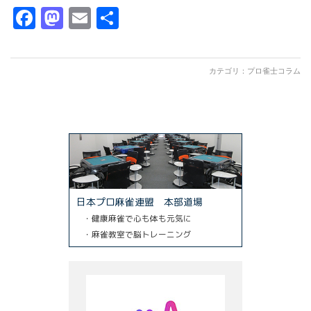
Facebook
Mastodon
Email
共
有
カテゴリ：
プロ雀士コラム
日本プロ麻雀連盟 本部道場
・健康麻雀で心も体も元気に
・麻雀教室で脳トレーニング