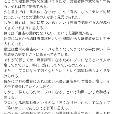
ここまで連盟側の変化を述べてきたが、受験者側の変化も１つあ
る。それは志望動機である。
少し前までは「鳳凰位になりたい」や「有名になってテレビ対局
に出たい」などの理由の人が多く見受けられた。
しかし最近は「頂点に立つため」という理由で受験する人が減っ
てきているように思える。
例えば「麻雀の講師になりたい」という志望動機がある。
連盟には昔から講師養成講座という機関があり麻雀教室にも力を
入れている。
最近は世間の麻雀のイメージが良くなってきている事に伴い、麻
雀教室の需要もさらに高まってきている。
それが関係してか、麻雀講師になるためにプロになるという人が
増えてきている。時代は変わってきているのだろう。
また、「プロになって強くなりたい」という志望動機もよく見受
けられる。
確かにプロの世界に入れば強い人達と麻雀を打つ機会が増え、そ
の中で成長していくとは思う。
しかし、強くなるためにプロになる、という動機に少し違和感を
覚える。
プロになる志望動機というのは「強くなりたいから」ではなくて
「強いから」であるほうが普通に思える。
そのくらいの気持ちの人のほうが講師陣も注目するし、本人も伸