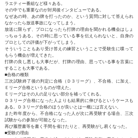
ラエティー番組など様々ある。
その中でも重要なのが対局後インタビューである。
なぜあの時、あの牌を打ったのか、という質問に対して答えられ
なかったら放送事故になってしまう。
放送に限らず、プロになったら打牌の理由を聞かれる機会はしょ
っちゅうある。その時に思っている事を伝えられないと、自身の
プロとしての評価が下がってしまう。
そういうこともあり受け答えの練習ということで受験生に喋って
もらう機会が増えてきた。
打牌の良し悪しも大事だが、打牌の理由、思っている事を言葉に
することも大事である。
■合格の種類
三次試験終了後の判定に合格（Ｄ３リーグ）、不合格、に加え、
Ｅリーグ合格というものが増えた。
Ｅリーグはその人の足りない部分を補ってくれる。
Ｄ３リーグ合格になった人よりも結果的に伸びるというケースも
ある。Ｄ３リーグ合格のほうが良いとは一概には言えない。
また昨年度から、不合格になった人が次に再受験する場合、三次
試験からの参加が可能となった。
再び履歴書等を書く手間を省けたりと、再受験がし易くなった。
■受験の理由